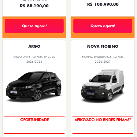
De: R$ 97.990,00
R$ 100.990,00
R$ 88.190,00
Quero agora!
Quero agora!
ARGO
NOVA FIORINO
ARGO DRIVE 1.0 FLEX 4P 2026
FIORINO ENDURANCE 1.3 FLEX
2026/2026
2026/2027
OPORTUNIDADE
APROVADO NO BNDES FINAME*