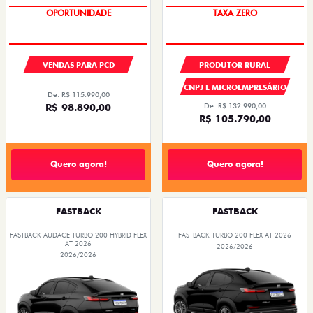
OPORTUNIDADE
TAXA ZERO
VENDAS PARA PCD
PRODUTOR RURAL
CNPJ E MICROEMPRESÁRIO
De: R$ 115.990,00
R$ 98.890,00
De: R$ 132.990,00
R$ 105.790,00
Quero agora!
Quero agora!
FASTBACK
FASTBACK
FASTBACK AUDACE TURBO 200 HYBRID FLEX
FASTBACK TURBO 200 FLEX AT 2026
AT 2026
2026/2026
2026/2026