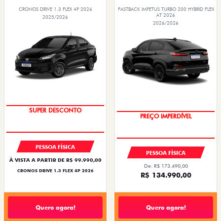
CRONOS DRIVE 1.3 FLEX 4P 2026
FASTBACK IMPETUS TURBO 200 HYBRID FLEX
AT 2026
2025/2026
2026/2026
BÔNUS DE ATÉ R$ 14 MIL
SUPER DESCONTO
OPORTUNIDADE
PREÇO IMPERDÍVEL
PESSOA FÍSICA
PESSOA FÍSICA
À VISTA A PARTIR DE R$ 99.990,00
De: R$ 173.490,00
CRONOS DRIVE 1.3 FLEX 4P 2026
R$ 134.990,00
Quero agora!
Quero agora!