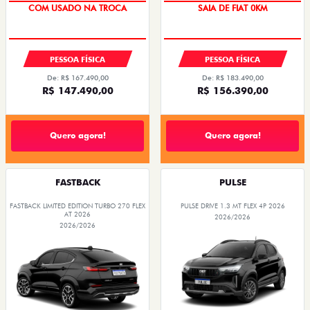
PREÇO IMPERDÍVEL
COM USADO NA TROCA
SAIA DE FIAT 0KM
PESSOA FÍSICA
PESSOA FÍSICA
De: R$ 167.490,00
De: R$ 183.490,00
R$ 147.490,00
R$ 156.390,00
Quero agora!
Quero agora!
FASTBACK
PULSE
FASTBACK LIMITED EDITION TURBO 270 FLEX
PULSE DRIVE 1.3 MT FLEX 4P 2026
AT 2026
2026/2026
2026/2026