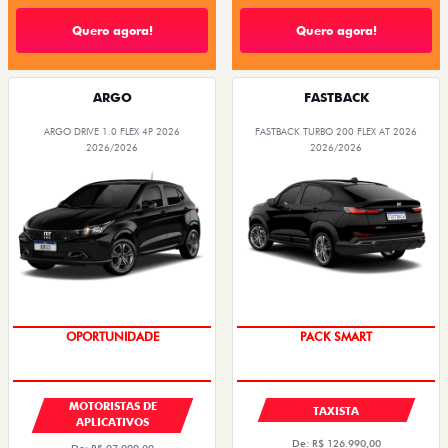
Quero agora!
Quero agora!
ARGO
FASTBACK
ARGO DRIVE 1.0 FLEX 4P 2026
FASTBACK TURBO 200 FLEX AT 2026
2026/2026
2026/2026
OPORTUNIDADE
PACK SMART
MOTORISTAS DE
TAXISTA
APLICATIVOS
De: R$ 126.990,00