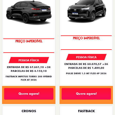
OPORTUNIDADE
PREÇO IMPERDÍVEL
OPORTUNIDADE
PREÇO IMPERDÍVEL
PESSOA FÍSICA
PESSOA FÍSICA
ENTRADA DE R$ 60.070,57 +36
ENTRADA DE R$ 67.661,10 +24
PARCELAS DE R$ 1.489,00
PARCELAS DE R$ 6.152,10
PULSE DRIVE 1.3 MT FLEX 4P 2026
FASTBACK IMPETUS TURBO 200 HYBRID
FLEX AT 2026
Quero agora!
Quero agora!
CRONOS
FASTBACK