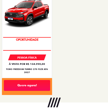
SUPERVALORIZAÇÃO DO USADO
OPORTUNIDADE
PESSOA FÍSICA
À VISTA POR R$ 134.990,00
TORO FREEDOM TURBO 270 FLEX AT6
2027
Quero agora!