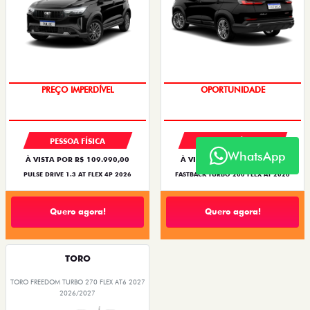
O SUV AUTOMÁTICO MAIS
OPORTUNIDADE
BARATO DO BRASIL
PREÇO IMPERDÍVEL
PESSOA FÍSICA
PESSOA FÍSICA
WhatsApp
À VISTA POR R$ 109.990,00
À VISTA POR R$ 119.990,00
PULSE DRIVE 1.3 AT FLEX 4P 2026
FASTBACK TURBO 200 FLEX AT 2026
Quero agora!
Quero agora!
TORO
TORO FREEDOM TURBO 270 FLEX AT6 2027
2026/2027