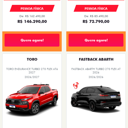
PESSOA FÍSICA
PESSOA FÍSICA
De: R$ 162.490,00
De: R$ 85.490,00
R$ 146.290,00
R$ 72.790,00
Quero agora!
Quero agora!
TORO
FASTBACK ABARTH
TORO ENDURANCE TURBO 270 FLEX AT6
FASTBACK ABARTH TURBO 270 FLEX AT
2027
2026
2026/2027
2026/2026
OPORTUNIDADE