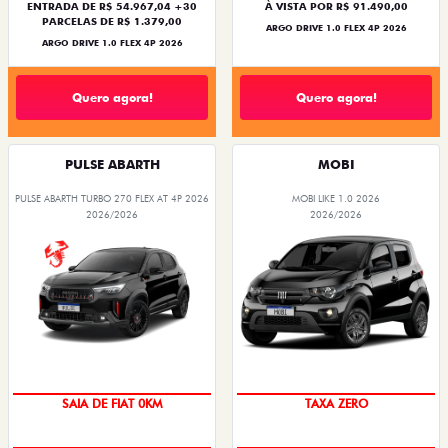
ENTRADA DE R$ 54.967,04 +30
À VISTA POR R$ 91.490,00
PARCELAS DE R$ 1.379,00
ARGO DRIVE 1.0 FLEX 4P 2026
ARGO DRIVE 1.0 FLEX 4P 2026
Quero agora!
Quero agora!
PULSE ABARTH
MOBI
PULSE ABARTH TURBO 270 FLEX AT 4P 2026
MOBI LIKE 1.0 2026
2026/2026
2026/2026
PREÇO IMPERDÍVEL
OPORTUNIDADE
SAIA DE FIAT 0KM
TAXA ZERO