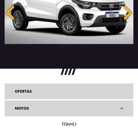
Anterior
Próx
OFERTAS
NOVOS
TITANO