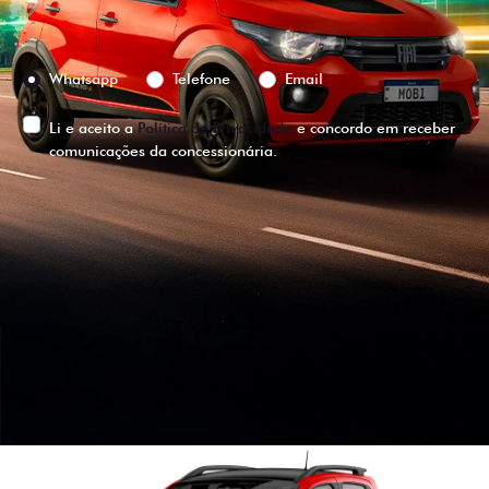
Preferência de contato:
Whatsapp
Telefone
Email
Li e aceito a
Política de Privacidade
e concordo em receber
comunicações da concessionária.
ENTRAR EM CONTATO
VISUALIZE O
VEÍCULO EM
360°