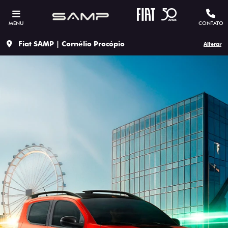
MENU
CONTATO
Fiat SAMP | Cornélio Procópio
Alterar
ESTOU INTERESSADO
Versão escolhida