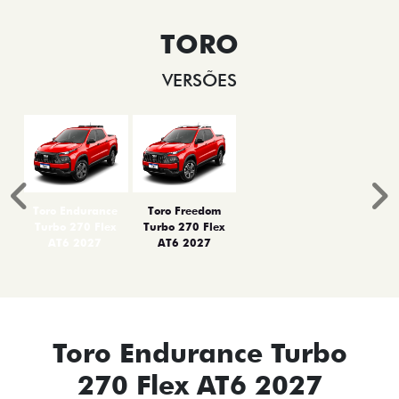
TORO
VERSÕES
Anterior
P
Toro Endurance
Toro Freedom
Turbo 270 Flex
Turbo 270 Flex
AT6 2027
AT6 2027
Toro Endurance Turbo
270 Flex AT6 2027