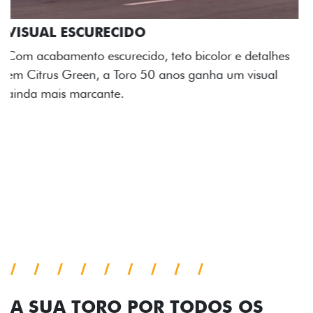
ADESIVOS ESTILIZADOS
Os adesivos aplicados no capô e nas laterais
reforçam a identidade única dessa edição para lá de
comemorativa.
Próximo
Previous
Next
Tecnologia de série
A SUA TORO POR TODOS OS
ÂNGULOS