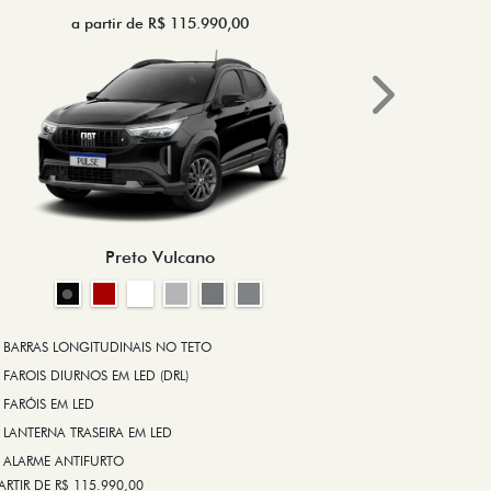
a partir de R$ 115.990,00
a 
Next
BRAKE-LIGHT
BARRAS LONG
RODA DE LIGA
Preto Vulcano
ALARME ANT
ASR (CONTRO
A PARTIR DE R$ 1
+ VER MAIS I
BARRAS LONGITUDINAIS NO TETO
FAROIS DIURNOS EM LED (DRL)
FARÓIS EM LED
FICHA TÉ
LANTERNA TRASEIRA EM LED
ALARME ANTIFURTO
ARTIR DE R$ 115.990,00