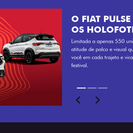
VISUAL COM 
Se liga no que compõe a ide
numerada, adesivo lateral 
a exclusividade, enquanto o
rodas de liga-leve aro 16”
com ainda mais estilo.
Previous
Next
seu ritmo