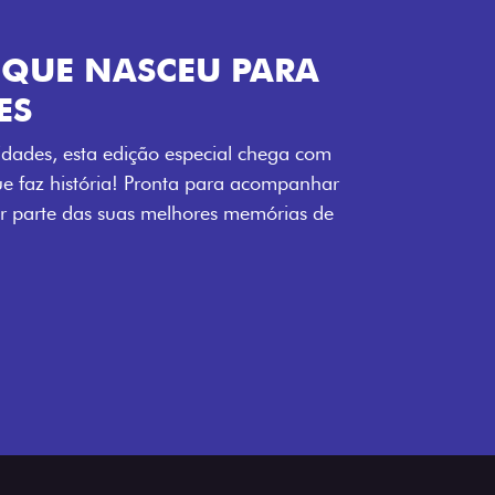
ENERGIA LOLLABR
ntidade exclusiva do festival: série
LollaBR e a soleira temática que reforçam
s detalhes escurecidos, o teto bicolor e as
 em preto brilhante completam o visual