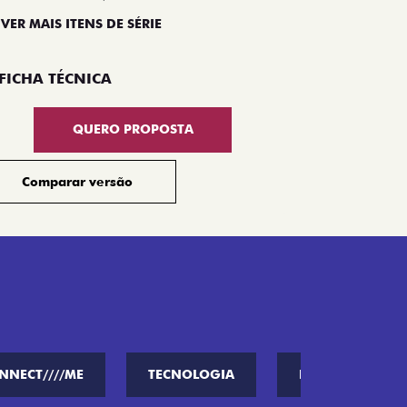
 VER MAIS ITENS DE SÉRIE
Compar
FICHA TÉCNICA
QUERO PROPOSTA
Comparar versão
NNECT////ME
TECNOLOGIA
PERFORMANCE