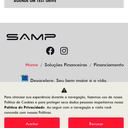
AGENDE UM TEST DRIVE
Home
Soluções Financeiras
Financiamento
Desacelere. Seu bem maior é a vida.
Para otimizar sua experiência durante a navegação, fazemos uso de nossa
Política de Cookies e para proteger seus dados pessoais respeitamos nossa
Política de Privacidade
. Ao seguir com a navegação e visita você
78.066.800/0001-00
concorda com nossas Políticas.
Aceitar
Recusar
Desenvolvido pela DEALERSPACE ® Direitos Reservados.