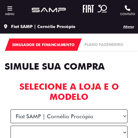
MENU
CONTATO
Fiat SAMP | Cornélio Procópio
Alterar
SIMULADOR DE FINANCIAMENTO
PLANO FAZENDEIRO
C
SIMULE SUA COMPRA
SELECIONE A LOJA E O
MODELO