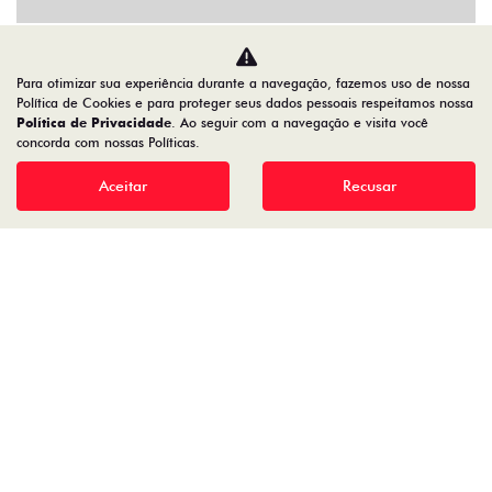
SOLUÇÕES FINANCEIRAS
Para otimizar sua experiência durante a navegação, fazemos uso de nossa
Política de Cookies e para proteger seus dados pessoais respeitamos nossa
SEMINOVOS
Política de Privacidade
. Ao seguir com a navegação e visita você
concorda com nossas Políticas.
PÓS VENDAS
Aceitar
Recusar
INSTITUCIONAL
AGENDE UM TEST DRIVE