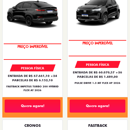
PREÇO IMPERDÍVEL
PREÇO IMPERDÍVEL
PESSOA FÍSICA
PESSOA FÍSICA
ENTRADA DE R$ 60.070,57 +36
ENTRADA DE R$ 67.661,10 +24
PARCELAS DE R$ 1.489,00
PARCELAS DE R$ 6.152,10
PULSE DRIVE 1.3 MT FLEX 4P 2026
FASTBACK IMPETUS TURBO 200 HYBRID
FLEX AT 2026
Quero agora!
Quero agora!
CRONOS
FASTBACK