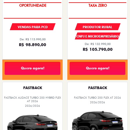
OPORTUNIDADE
TAXA ZERO
VENDAS PARA PCD
PRODUTOR RURAL
CNPJ E MICROEMPRESÁRIO
De: R$ 115.990,00
R$ 98.890,00
De: R$ 132.990,00
R$ 105.790,00
Quero agora!
Quero agora!
FASTBACK
FASTBACK
FASTBACK AUDACE TURBO 200 HYBRID FLEX
FASTBACK TURBO 200 FLEX AT 2026
AT 2026
2026/2026
2026/2026