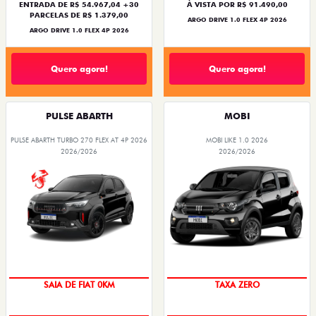
ENTRADA DE R$ 54.967,04 +30
À VISTA POR R$ 91.490,00
PARCELAS DE R$ 1.379,00
ARGO DRIVE 1.0 FLEX 4P 2026
ARGO DRIVE 1.0 FLEX 4P 2026
Quero agora!
Quero agora!
PULSE ABARTH
MOBI
PULSE ABARTH TURBO 270 FLEX AT 4P 2026
MOBI LIKE 1.0 2026
2026/2026
2026/2026
SAIA DE FIAT 0KM
TAXA ZERO