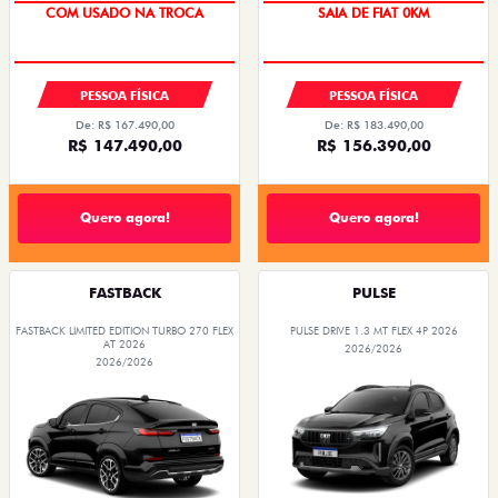
COM USADO NA TROCA
SAIA DE FIAT 0KM
PESSOA FÍSICA
PESSOA FÍSICA
De: R$ 167.490,00
De: R$ 183.490,00
R$ 147.490,00
R$ 156.390,00
Quero agora!
Quero agora!
FASTBACK
PULSE
FASTBACK LIMITED EDITION TURBO 270 FLEX
PULSE DRIVE 1.3 MT FLEX 4P 2026
AT 2026
2026/2026
2026/2026