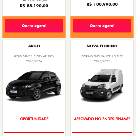
De: R$ 97.990,00
R$ 100.990,00
R$ 88.190,00
Quero agora!
Quero agora!
ARGO
NOVA FIORINO
ARGO DRIVE 1.0 FLEX 4P 2026
FIORINO ENDURANCE 1.3 FLEX
2026/2026
2026/2027
OPORTUNIDADE
APROVADO NO BNDES FINAME*