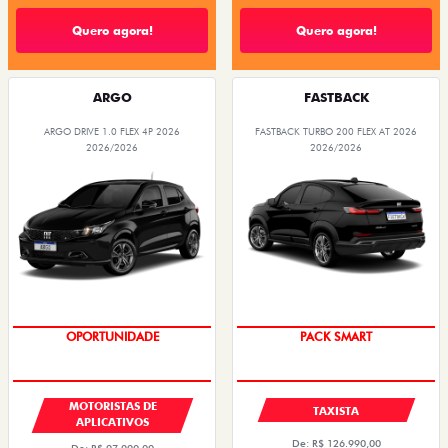
Quero agora!
Quero agora!
ARGO
FASTBACK
ARGO DRIVE 1.0 FLEX 4P 2026
FASTBACK TURBO 200 FLEX AT 2026
2026/2026
2026/2026
OPORTUNIDADE
PACK SMART
MOTORISTAS DE
TAXISTA
APLICATIVOS
De: R$ 126.990,00