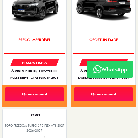
PREÇO IMPERDÍVEL
OPORTUNIDADE
PESSOA FÍSICA
PESSOA FÍSICA
WhatsApp
À VISTA POR R$ 109.990,00
À VISTA POR R$ 119.990,00
PULSE DRIVE 1.3 AT FLEX 4P 2026
FASTBACK TURBO 200 FLEX AT 2026
Quero agora!
Quero agora!
TORO
TORO FREEDOM TURBO 270 FLEX AT6 2027
2026/2027