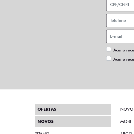
Aceito rec
Aceito rec
OFERTAS
NOVO
NOVOS
MOBI
TITANO
ARGO