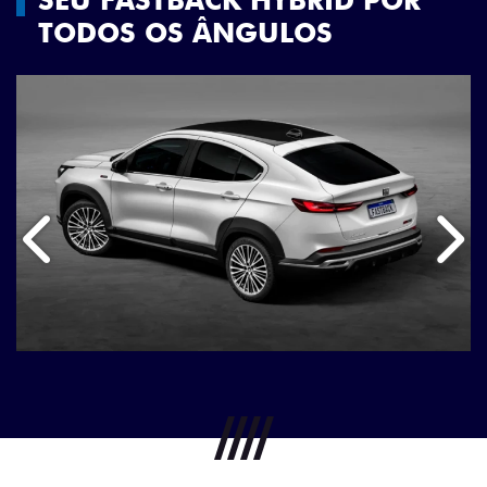
TODOS OS ÂNGULOS
Anterior
Próx