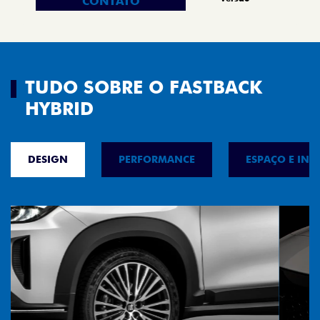
CONTATO
TUDO SOBRE O FASTBACK
HYBRID
DESIGN
PERFORMANCE
ESPAÇO E INT