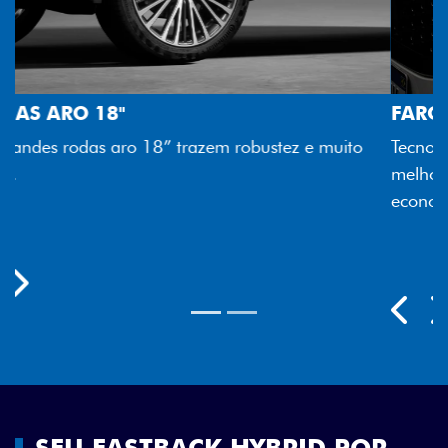
FAROL FULL LED
Tecnologia dos faróis totalmente em LED garante
melhor luminosidade, maior durabilidade e mais
economia para você.
Próximo
Previous
Next
Rodas aro 18"
SEU FASTBACK HYBRID POR