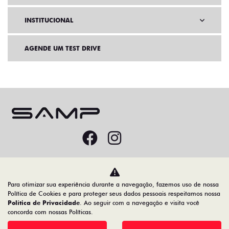
INSTITUCIONAL
AGENDE UM TEST DRIVE
Home
VDP: Fiat Strada
Para otimizar sua experiência durante a navegação, fazemos uso de nossa
Desacelere. Seu bem maior é a vida.
Política de Cookies e para proteger seus dados pessoais respeitamos nossa
Política de Privacidade
. Ao seguir com a navegação e visita você
concorda com nossas Políticas.