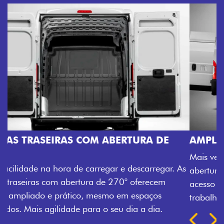
AMPLA ABERTURA DA PORTA LATERAL
Mais versatilidade para o seu carregamento. A ampla
abertura da porta lateral do Novo Ducato facilita o
acesso à carga, otimizando tempo e tornando o
trabalho mais eficiente, onde quer que você esteja.
Próximo
Previous
Next
TRANSFORMAÇÃO HOMOLOGADA