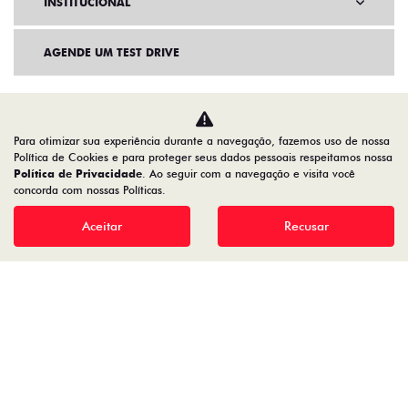
INSTITUCIONAL
AGENDE UM TEST DRIVE
Para otimizar sua experiência durante a navegação, fazemos uso de nossa
Política de Cookies e para proteger seus dados pessoais respeitamos nossa
Política de Privacidade
. Ao seguir com a navegação e visita você
concorda com nossas Políticas.
Aceitar
Recusar
Home
VDP: Fiat Strada
Desacelere. Seu bem maior é a vida.
78.066.800/0001-00