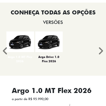
VERSÕES
Anterior
P
Argo 1.0 MT Flex
Argo Drive 1.0
2026
Flex 2026
Argo 1.0 MT Flex 2026
a partir de R$ 95.990,00