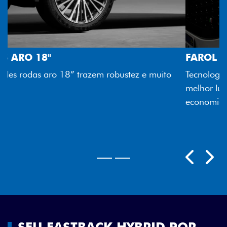
FAROL FULL LED
Tecnologia dos faróis totalmente em LED garante
melhor luminosidade, maior durabilidade e mais
economia para você.
Próximo
Previous
Next
Rodas aro 18"
SEU FASTBACK HYBRID POR