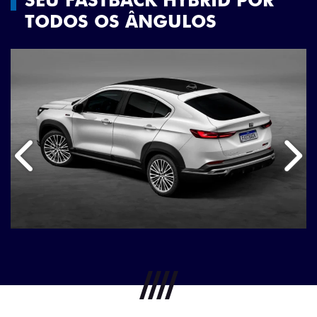
TODOS OS ÂNGULOS
Anterior
Próx