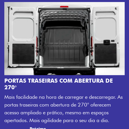
AMPLA ABERTUR
Mais versatilidade p
EIRAS COM ABERTURA DE
abertura da porta lat
acesso à carga, otim
a hora de carregar e descarregar. As
trabalho mais eficien
 com abertura de 270° oferecem
Previous
Next
e prático, mesmo em espaços
gilidade para o seu dia a dia.