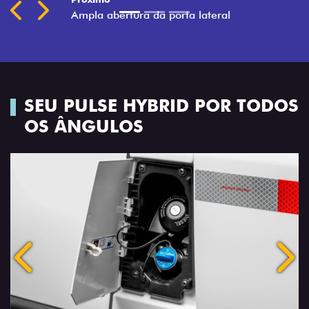
SEU PULSE HYBRID POR TODOS
OS ÂNGULOS
Anterior
Próx