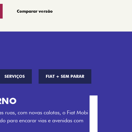
Comparar versão
SERVIÇOS
FIAT + SEM PARAR
S DE CORES
a opção de cor que é a sua cara. Escolha
melho Montecarlo, Branco Banchisa, Prata