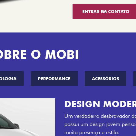
ENTRAR EM CONTATO
OBRE O MOBI
OLOGIA
PERFORMANCE
ACESSÓRIOS
CINCO OPÇÕE
O Fiat Mobi tem sempre um
entre o Preto Vulcano, Ver
Bari e Cinza Silverstone.