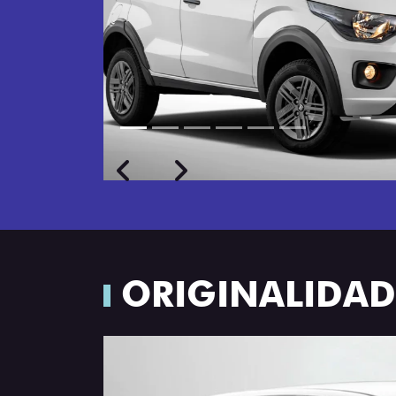
Próximo
Previous
Next
Rodas de liga leve
ORIGINALIDADE