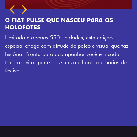
ue faz
da
as de