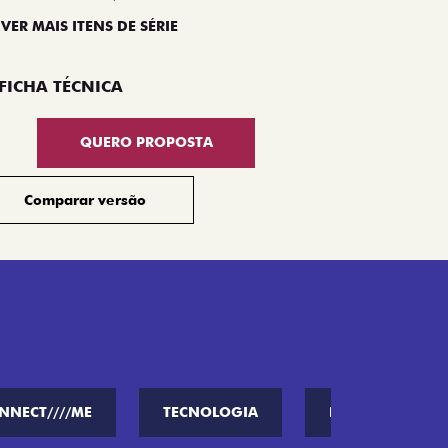
 VER MAIS ITENS DE SÉRIE
Compar
FICHA TÉCNICA
QUERO PROPOSTA
Comparar versão
NNECT////ME
TECNOLOGIA
PERFORMANCE