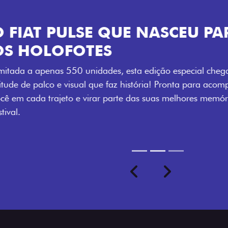
VISUAL COM 
Se liga no que compõe a ide
numerada, adesivo lateral 
a exclusividade, enquanto o
rodas de liga-leve aro 16”
com ainda mais estilo.
Previous
Next
seu ritmo