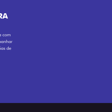
ENERGIA LOLLABR
ntidade exclusiva do festival: série
LollaBR e a soleira temática que reforçam
s detalhes escurecidos, o teto bicolor e as
 em preto brilhante completam o visual