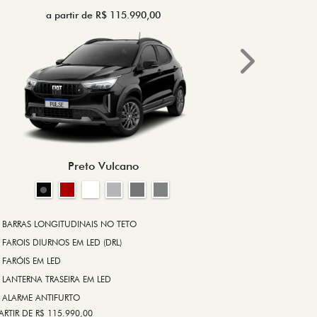
a partir de R$ 115.990,00
a 
Next
BRAKE-LIGHT
BARRAS LONG
RODA DE LIGA
Preto Vulcano
ALARME ANT
ASR (CONTRO
A PARTIR DE R$ 1
+ VER MAIS I
BARRAS LONGITUDINAIS NO TETO
FAROIS DIURNOS EM LED (DRL)
FARÓIS EM LED
FICHA TÉ
LANTERNA TRASEIRA EM LED
ALARME ANTIFURTO
ARTIR DE R$ 115.990,00