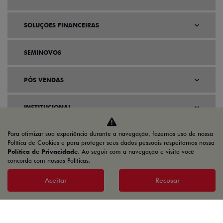
SOLUÇÕES FINANCEIRAS
SEMINOVOS
PÓS VENDAS
INSTITUCIONAL
Para otimizar sua experiência durante a navegação, fazemos uso de nossa
AGENDE UM TEST DRIVE
Política de Cookies e para proteger seus dados pessoais respeitamos nossa
Política de Privacidade
. Ao seguir com a navegação e visita você
concorda com nossas Políticas.
Aceitar
Recusar