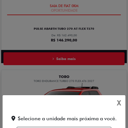
SAIA DE FIAT 0KM
PULSE ABARTH TUBO 270 AT FLEX T270
De: R$ 162.490,00
R$ 146.290,00
Saiba mais
TORO
TORO ENDURANCE TURBO 270 FLEX AT6 2027
X
Selecione a unidade mais próxima a você.