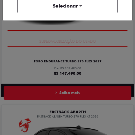
Selecionar
COM USADO NA TROCA
TORO ENDURANCE TURBO 270 FLEX 2027
De: R$ 167.490,00
R$ 147.490,00
Saiba mais
FASTBACK ABARTH
FASTBACK ABARTH TURBO 270 FLEX AT 2026