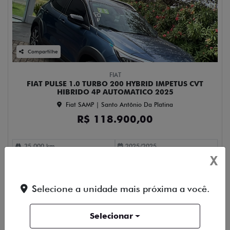
Compartilhe
FIAT
FIAT PULSE 1.0 TURBO 200 HYBRID IMPETUS CVT
HIBRIDO 4P AUTOMATICO 2025
Fiat SAMP | Santo Antônio Da Platina
R$ 118.900,00
35.000 km
2025/2025
X
Mais informações
Selecione a unidade mais próxima a você.
Falar agora com o vendedor
Selecionar