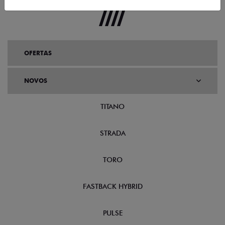
OFERTAS
NOVOS
TITANO
STRADA
TORO
FASTBACK HYBRID
PULSE