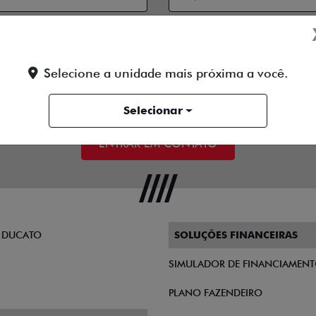
 contato:
Selecione a unidade mais próxima a você.
Telefone
Email
Selecionar
 a
Política de Privacidade
e concordo em receber comunicações da conce
ENTRAR EM CONTATO
 DUCATO
SOLUÇÕES FINANCEIRAS
SIMULADOR DE FINANCIAMEN
PLANO FAZENDEIRO