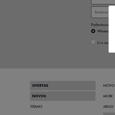
Preferência de
Whatsapp
Li e aceito
OFERTAS
NOVO
NOVOS
MOBI
TITANO
ARGO