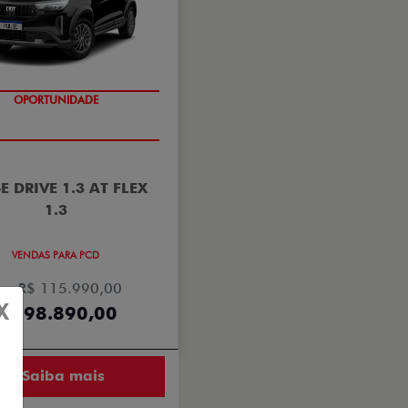
OPORTUNIDADE
E DRIVE 1.3 AT FLEX
1.3
VENDAS PARA PCD
e: R$ 115.990,00
X
R$ 98.890,00
Saiba mais