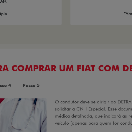
RAN.
ípio.
*Var
ARA COMPRAR UM FIAT COM D
sso 4
Passo 5
O condutor deve se dirigir ao DET
solicitar a CNH Especial. Esse docu
médica detalhada, que indicará as r
veículo (apenas para quem for condu