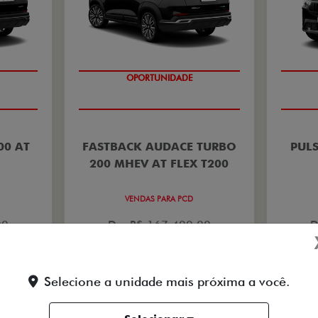
OPORTUNIDADE
00 AT
FASTBACK AUDACE TURBO
PULS
200 MHEV AT FLEX T200
VENDAS PARA PCD
00
De: R$ 167.490,00
D
0
R$ 125.190,00
Selecione a unidade mais próxima a você.
Saiba mais