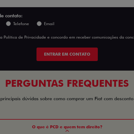
de contato:
Telefone
Email
 a
Política de Privacidade
e concordo em receber comunicações da conce
ENTRAR EM CONTATO
PERGUNTAS FREQUENTES
 principais dúvidas sobre como comprar um Fiat com descont
O que é PCD e quem tem direito?