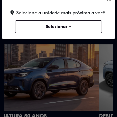
TUDO SOBRE O NOVO FIAT
FASTBACK
Selecione a unidade mais próxima a você.
Selecionar
DESTAQUES
HÍBRIDOS
DESIGN
DESIGN QUE SE DESTACA