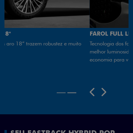
FAROL FULL LED
Tecnologia dos faróis totalmente em LED garante
melhor luminosidade, maior durabilidade e mais
economia para você.
Próximo
Previous
Next
Rodas aro 18"
SEU FASTBACK HYBRID POR