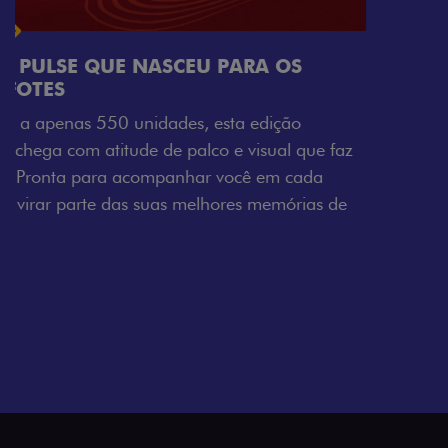
Próximo
Previous
Next
Tecnologia que acompanha o seu ritmo
VISUAL COM ENERGIA LOLLABR
Se liga no que compõe a identidade exclusiva do
festival: série numerada, adesivo lateral LollaBR e a
soleira temática que reforçam a exclusividade,
enquanto os detalhes escurecidos, o teto bicolor e as
rodas de liga-leve aro 16” em preto brilhante
completam o visual com ainda mais estilo.