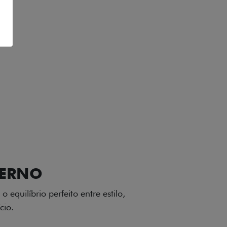
VIÇOS
FIAT + SEM PARAR
GA-LEVE
 desenho dinâmico e acabamento
o do Fiat Cronos, trazendo mais
iagem.