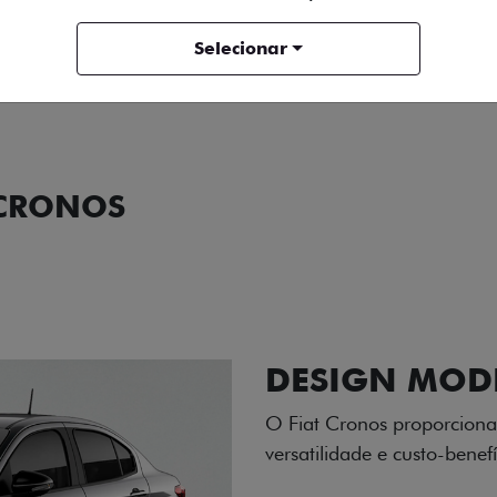
ENTRAR EM CONTATO
Selecionar
COMPARAR VERSÃO
 CRONOS
ORMANCE
SEGURANÇA
ACESSÓRIOS
SER
RODAS DE LI
As rodas de liga leve com
diamantado elevam o estil
personalidade para cada v