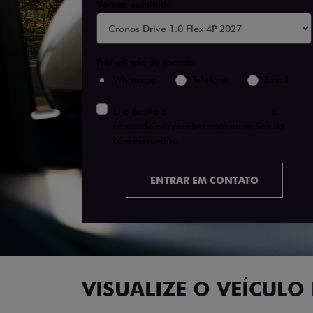
Versão escolhida
Preferência de contato:
Whatsapp
Telefone
Email
Li e aceito a
Política de Privacidade
e
concordo em receber comunicações da
concessionária.
ENTRAR EM CONTATO
VISUALIZE O VEÍCULO 