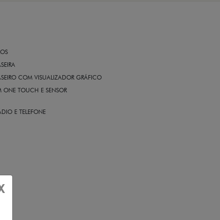
ROS
ASEIRA
ASEIRO COM VISUALIZADOR GRÁFICO
OM ONE TOUCH E SENSOR
DIO E TELEFONE
X