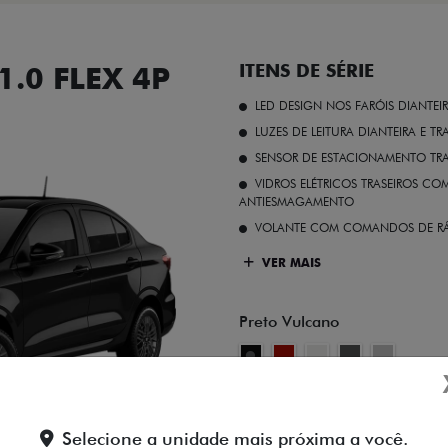
.0 FLEX 4P
ITENS DE SÉRIE
LED DESIGN NOS FARÓIS DIANTEI
LUZES DE LEITURA DIANTEIRA E TR
SENSOR DE ESTACIONAMENTO TR
VIDROS ELÉTRICOS TRASEIROS C
ANTIESMAGAMENTO
VOLANTE COM COMANDOS DE RÁ
VER MAIS
Preto Vulcano
FICHA TÉCNICA
Selecione a unidade mais próxima a você.