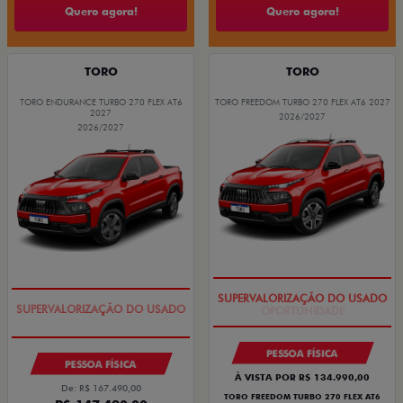
Quero agora!
Quero agora!
TORO
TORO
TORO ENDURANCE TURBO 270 FLEX AT6
TORO FREEDOM TURBO 270 FLEX AT6 2027
2027
2026/2027
2026/2027
OPORTUNIDADE
COM USADO NA TROCA
PESSOA FÍSICA
PESSOA FÍSICA
À VISTA POR R$ 134.990,00
De: R$ 167.490,00
TORO FREEDOM TURBO 270 FLEX AT6