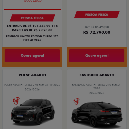
PESSOA FÍSICA
PESSOA FÍSICA
ENTRADA DE R$ 107.443,00 +18
De: R$ 85.490,00
PARCELAS DE R$ 2.820,83
R$ 72.790,00
FASTBACK LIMITED EDITION TURBO 270
FLEX AT 2026
Quero agora!
Quero agora!
PULSE ABARTH
FASTBACK ABARTH
PULSE ABARTH TURBO 270 FLEX AT 4P 2026
FASTBACK ABARTH TURBO 270 FLEX AT
2026
2026/2026
2026/2026