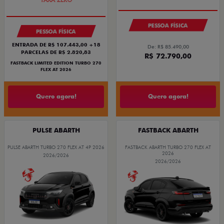
PESSOA FÍSICA
PESSOA FÍSICA
ENTRADA DE R$ 107.443,00 +18
De: R$ 85.490,00
PARCELAS DE R$ 2.820,83
R$ 72.790,00
FASTBACK LIMITED EDITION TURBO 270
FLEX AT 2026
Quero agora!
Quero agora!
PULSE ABARTH
FASTBACK ABARTH
PULSE ABARTH TURBO 270 FLEX AT 4P 2026
FASTBACK ABARTH TURBO 270 FLEX AT
2026
2026/2026
2026/2026