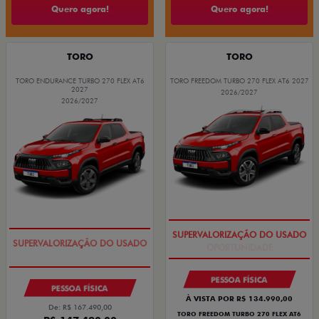
Quero agora!
Quero agora!
TORO
TORO
TORO ENDURANCE TURBO 270 FLEX AT6
TORO FREEDOM TURBO 270 FLEX AT6 2027
2027
2026/2027
2026/2027
OPORTUNIDADE
COM USADO NA TROCA
PESSOA FÍSICA
PESSOA FÍSICA
À VISTA POR R$ 134.990,00
De: R$ 167.490,00
TORO FREEDOM TURBO 270 FLEX AT6