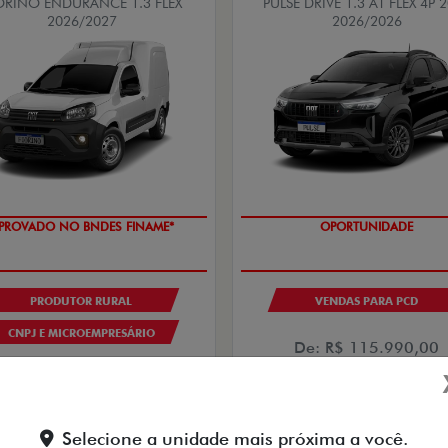
ORINO ENDURANCE 1.3 FLEX
PULSE DRIVE 1.3 AT FLEX 4P 
2026/2027
2026/2026
PROVADO NO BNDES FINAME*
OPORTUNIDADE
PRODUTOR RURAL
VENDAS PARA PCD
CNPJ E MICROEMPRESÁRIO
De: R$ 115.990,00
De: R$ 132.990,00
R$ 98.890,0
$ 105.790,00
Selecione a unidade mais próxima a você.