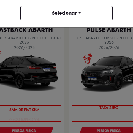
Quero agora!
Quero agora!
Selecionar
ASTBACK ABARTH
PULSE ABARTH
ACK ABARTH TURBO 270 FLEX AT
PULSE ABARTH TURBO 270 FLEX
2026
2026
2026/2026
2026/2026
SAIA DE FIAT 0KM
TAXA ZERO
PESSOA FÍSICA
PESSOA FÍSICA