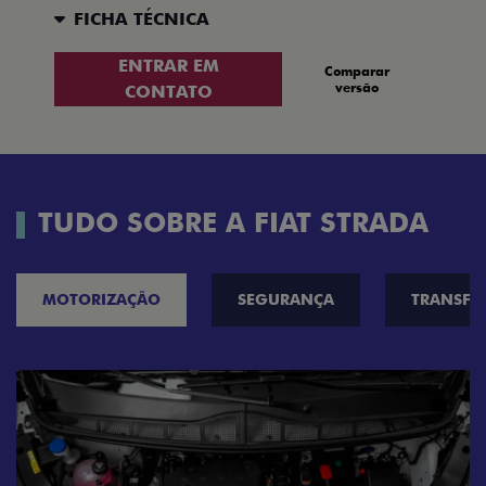
FICHA TÉCNICA
ENTRAR EM
Comparar
versão
CONTATO
TUDO SOBRE A FIAT STRADA
MOTORIZAÇÃO
SEGURANÇA
TRANSF