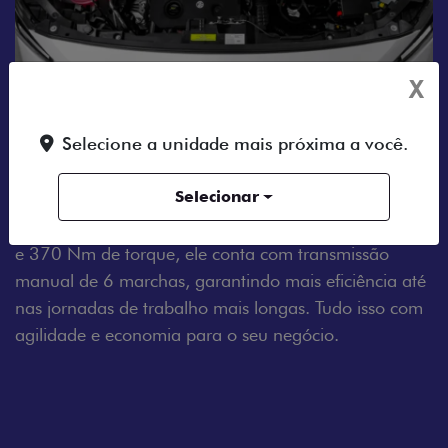
X
Selecione a unidade mais próxima a você.
MOTOR A DIESEL
Selecionar
Tenha um dia a dia sem estresse com o Fiat Scudo.
Equipado com um motor 2.2 Turbo Diesel de 150 cv
e 370 Nm de torque, ele conta com transmissão
manual de 6 marchas, garantindo mais eficiência até
nas jornadas de trabalho mais longas. Tudo isso com
agilidade e economia para o seu negócio.