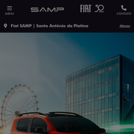
MENU
CONTATO
Fiat SAMP | Santo Antônio da Platina
Alterar
ESTOU INTERESSADO
Versão escolhida