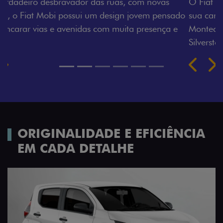
O Fiat Mobi tem sempre uma opção de cor que é a
sua cara. Escolha entre o Preto Vulcano, Vermelho
Montecarlo, Branco Banchisa, Prata Bari e Cinza
Silverstone.
Próximo
Previous
Next
Rodas de liga leve
ORIGINALIDADE E EFICIÊNCIA
EM CADA DETALHE