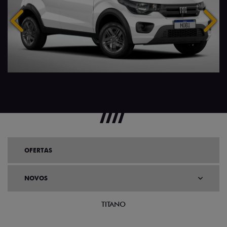
Anterior
Próx
OFERTAS
NOVOS
TITANO