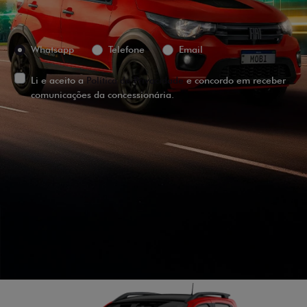
Preferência de contato:
Whatsapp
Telefone
Email
Li e aceito a
Política de Privacidade
e concordo em receber
comunicações da concessionária.
ENTRAR EM CONTATO
VISUALIZE O
VEÍCULO EM
360°