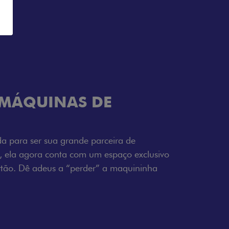
TELECOMANDO
a Fiorino pode abrir o veículo também à
ente pela fechadura. São detalhes como
 fluidez para o seu dia de trabalho.