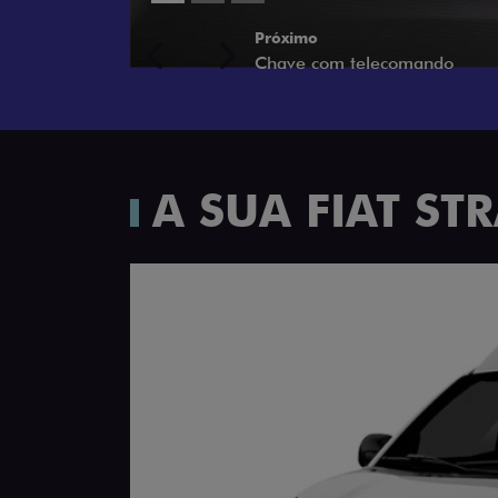
Próximo
Previous
Next
Porta-luvas com iluminação
A SUA FIAT S