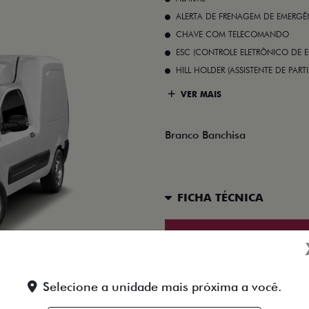
ALERTA DE FRENAGEM DE EMERGÊ
CHAVE COM TELECOMANDO
ESC (CONTROLE ELETRÔNICO DE E
HILL HOLDER (ASSISTENTE DE PAR
VER MAIS
Branco Banchisa
FICHA TÉCNICA
ENTRAR EM CONTATO
Selecione a unidade mais próxima a você.