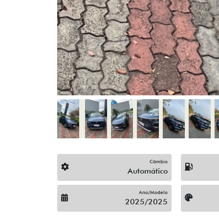
Chave Reserva
Completo
Câmbio Automático
Desembaçador Traseiro
Garantia De Fábrica
Insulfilme
Limpador Traseiro
Monitoramento De Pressão Dos Pneus (Tp
Paddle Shift
Para-Choques Na Cor Do Veículo
Pisca No Retrovisor
Rebatimento Automático Dos Retrovisores
Rodas De Liga Leve
Sensor De Estacionamento
Som Original
Turbo