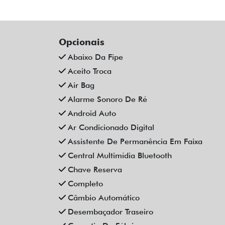
Único Dono
Veículos relacionados
Compartilhe
FIAT
FIAT PULSE 1.0 TURBO 200 FLEX
IMPETUS CVT 4P AUTOMATICO
2023
Fiat SAMP | Santo Antônio Da Platina
R$ 104.990,00