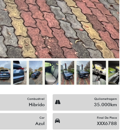
Comandos No Volante
Controle De Som No Vola
Câmera De Ré
Direção Elétrica
Gps
Ipva Pago
Manual Do Proprietário
ms)
Nota Fiscal
Painel Digital
Partida Remota
Quilometragem Baixa
Retrovisores Elétricos
Sem Gravame
Sistema Start/Stop
Trava Elétrica
Vidros Elétricos Nas 4P