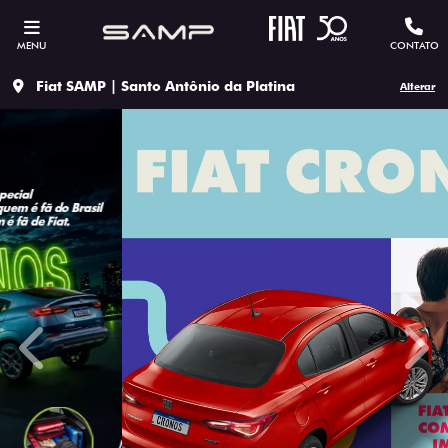
MENU
CONTATO
Fiat SAMP | Santo Antônio da Platina
Alterar
templates.template-01.components.carousel.texts.contro
temp