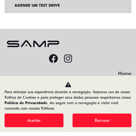
AGENDE UM TEST DRIVE
Home
Desacelere. Seu bem maior é a vida.
Para otimizar sua experiência durante a navegação, fazemos uso de nossa
Política de Cookies e para proteger seus dados pessoais respeitamos nossa
Política de Privacidade
. Ao seguir com a navegação e visita você
concorda com nossas Políticas.
78.066.800/0001-00
Aceitar
Recusar