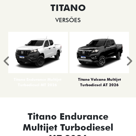
TITANO
VERSÕES
Anterior
P
Titano Endurance Multijet
Titano Volcano Multijet
Turbodiesel MT 2026
Turbodiesel AT 2026
Titano Endurance
Multijet Turbodiesel