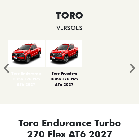
TORO
VERSÕES
Anterior
P
Toro Endurance
Toro Freedom
Turbo 270 Flex
Turbo 270 Flex
AT6 2027
AT6 2027
Toro Endurance Turbo
270 Flex AT6 2027