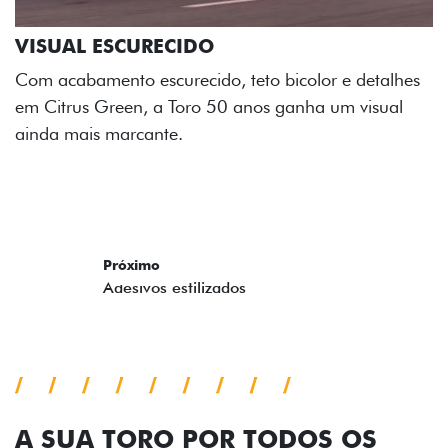
Os adesivos aplicados no capô e nas laterais
reforçam a identidade única dessa edição para lá de
comemorativa.
Próximo
Previous
Next
Tecnologia de série
A SUA TORO POR TODOS OS
ÂNGULOS