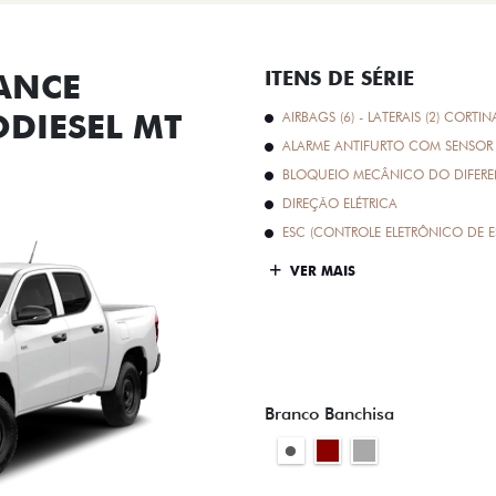
ANCE
ITENS DE SÉRIE
ODIESEL MT
AIRBAGS (6) - LATERAIS (2) CORTIN
ALARME ANTIFURTO COM SENSOR 
BLOQUEIO MECÂNICO DO DIFEREN
DIREÇÃO ELÉTRICA
ESC (CONTROLE ELETRÔNICO DE E
VER MAIS
Branco Banchisa