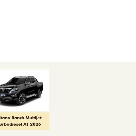
itano Ranch Multijet
urbodiesel AT 2026