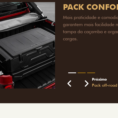
PACK OFF-R
Prepare sua picape para q
engate de reboque para at
lamas e overbumper, ofer
proteção extra para a carr
para enfrentar qualquer te
Próximo
Previous
Next
Pack tecnolog