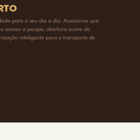
OAD
ualquer desafio. O Pack off-road combina
é 3,5 toneladas, alargadores de para-
ecendo mais capacidade de reboque,
oceria e um visual ainda mais imponente
rreno com confiança.
ia