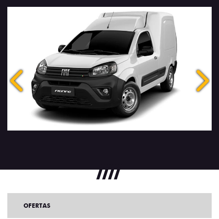
Anterior
Próx
OFERTAS