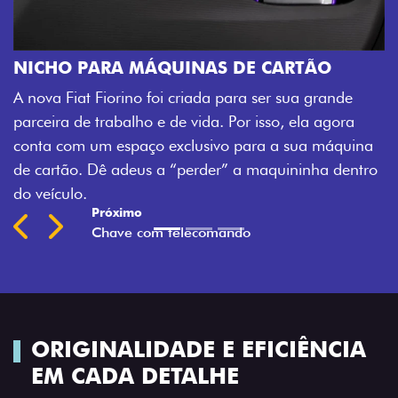
CHAVE COM T
Agora, a chave da 
A MÁQUINAS DE CARTÃO
veículo também à d
rino foi criada para ser sua grande
fechadura. São de
balho e de vida. Por isso, ela agora
mais fluidez para o
espaço exclusivo para a sua máquina
Previous
Next
adeus a “perder” a maquininha dentro
ORIGINALIDADE E EFICIÊNCIA
EM CADA DETALHE