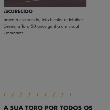
ADESIVOS ESTILIZADOS
Os adesivos aplicados no capô e nas laterais
reforçam a identidade única dessa edição para lá de
comemorativa.
Próximo
Previous
Next
Tecnologia de série
A SUA TORO POR TODOS OS
ÂNGULOS