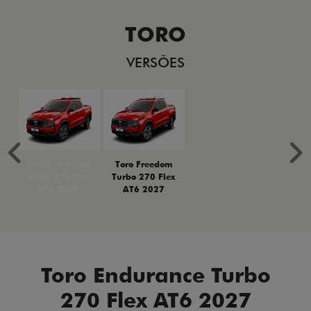
TORO
VERSÕES
Anterior
P
Toro Endurance
Toro Freedom
Turbo 270 Flex
Turbo 270 Flex
AT6 2027
AT6 2027
Toro Endurance Turbo
270 Flex AT6 2027