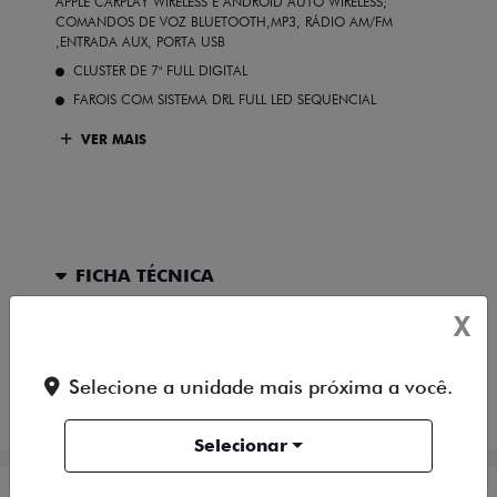
APPLE CARPLAY WIRELESS E ANDROID AUTO WIRELESS;
COMANDOS DE VOZ BLUETOOTH,MP3, RÁDIO AM/FM
,ENTRADA AUX, PORTA USB
CLUSTER DE 7" FULL DIGITAL
FAROIS COM SISTEMA DRL FULL LED SEQUENCIAL
VER MAIS
FICHA TÉCNICA
X
ENTRAR EM CONTATO
Selecione a unidade mais próxima a você.
COMPARAR VERSÃO
Selecionar