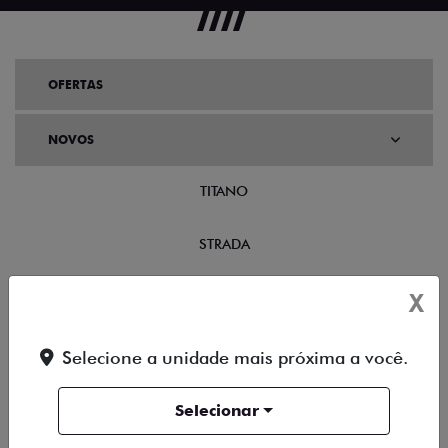
OFERTAS
NOVOS
TITANO
STRADA
X
TORO
FASTBACK HYBRID
Selecione a unidade mais próxima a você.
PULSE
Selecionar