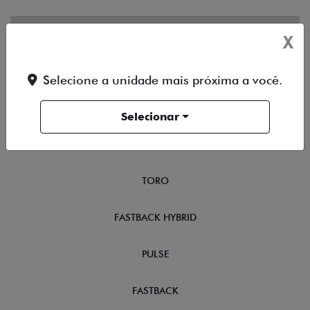
OFERTAS
X
NOVOS
Selecione a unidade mais próxima a você.
TITANO
Selecionar
STRADA
TORO
FASTBACK HYBRID
PULSE
FASTBACK