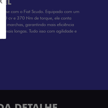
SEL
X
tresse com o Fiat Scudo. Equipado com um
 150 cv e 370 Nm de torque, ele conta
 6 marchas, garantindo mais eficiência
ho mais longas. Tudo isso com agilidade e
io.
ADA DETALHE