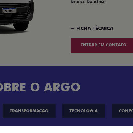
Branco Banchisa
FICHA TÉCNICA
ENTRAR EM CONTATO
OBRE O ARGO
TRANSFORMAÇÃO
TECNOLOGIA
CONF