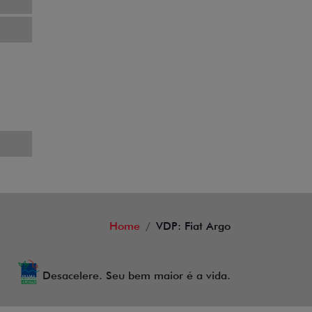
Home
VDP: Fiat Argo
Desacelere. Seu bem maior é a vida.