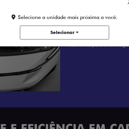
MOTOR A DIE
Tenha um dia a dia sem es
Selecione a unidade mais próxima a você.
motor 2.2 Turbo Diesel de
com transmissão manual de
Selecionar
até nas jornadas de trabal
economia para o seu negóc
 E EFICIÊNCIA EM C