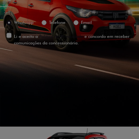
Preferência de contato:
Whatsapp
Telefone
Email
Li e aceito a
Política de Privacidade
e concordo em receber
comunicações da concessionária.
ENTRAR EM CONTATO
VISUALIZE O
VEÍCULO EM
360°