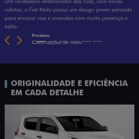
ovas
Montecarlo, Branco Banchisa, Prata Bari e Cinza
 pensado
Silverstone.
ença e
Previous
Next
ORIGINALIDADE E EFICIÊNCIA
EM CADA DETALHE