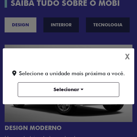
SAIBA TUDO SOBRE O MOBI
DESIGN
INTERIOR
TECNOLOGIA
X
Selecione a unidade mais próxima a você.
Selecionar
CINCO OPÇÕES DE CORES
O Fiat Mobi tem sempre uma opção de cor que 
sua cara. Escolha entre o Preto Vulcano, Vermel