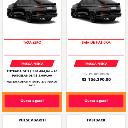
SAIA DE FIAT 0KM
TAXA ZERO
SAIA DE FIAT 0KM
PREÇO IMPERDÍVEL
PESSOA FÍSICA
PESSOA FÍSICA
ENTRADA DE R$ 118.434,84 +18
De: R$ 183.490,00
PARCELAS DE R$ 3.089,00
R$ 156.390,00
FASTBACK ABARTH TURBO 270 FLEX AT
2026
Quero agora!
Quero agora!
PULSE ABARTH
FASTBACK