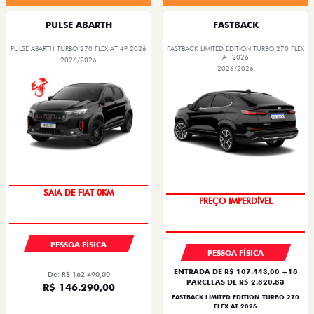
PULSE ABARTH
FASTBACK
PULSE ABARTH TURBO 270 FLEX AT 4P 2026
FASTBACK LIMITED EDITION TURBO 270 FLEX
AT 2026
2026/2026
2026/2026
COM USADO NA TROCA
SAIA DE FIAT 0KM
PREÇO IMPERDÍVEL
OPORTUNIDADE
PESSOA FÍSICA
PESSOA FÍSICA
ENTRADA DE R$ 107.443,00 +18
De: R$ 162.490,00
PARCELAS DE R$ 2.820,83
R$ 146.290,00
FASTBACK LIMITED EDITION TURBO 270
FLEX AT 2026