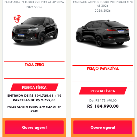
PULSE ABARTH TURBO 270 FLEX AT 4P 2026
FASTBACK IMPETUS TURBO 200 HYBRID FLEX
AT 2026
2026/2026
2026/2026
SAIA DE FIAT 0KM
TAXA ZERO
PREÇO IMPERDÍVEL
OPORTUNIDADE
PESSOA FÍSICA
PESSOA FÍSICA
ENTRADA DE R$ 104.728,61 +18
PARCELAS DE R$ 2.759,00
De: R$ 173.490,00
R$ 134.990,00
PULSE ABARTH TURBO 270 FLEX AT 4P
2026
Quero agora!
Quero agora!