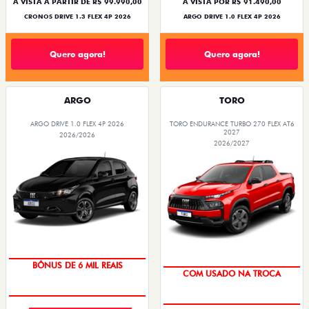
À VISTA A PARTIR DE R$ 99.990,00
À VISTA POR R$ 91.490,00
CRONOS DRIVE 1.3 FLEX 4P 2026
ARGO DRIVE 1.0 FLEX 4P 2026
Quero agora!
Quero agora!
ARGO
TORO
ARGO DRIVE 1.0 FLEX 4P 2026
TORO ENDURANCE TURBO 270 FLEX AT6
2027
2026/2026
2026/2027
TAXA ZERO
OPORTUNIDADE
BÔNUS DE 6 MIL REAIS
COM USADO NA TROCA