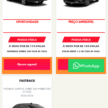
O SUV AUTOMÁTICO MAIS
BARATO DO BRASIL
OPORTUNIDADE
PREÇO IMPERDÍVEL
PESSOA FÍSICA
PESSOA FÍSICA
À VISTA POR R$ 119.990,00
À VISTA POR R$ 109.990,00
FASTBACK TURBO 200 FLEX AT 2026
PULSE DRIVE 1.3 AT FLEX 4P 2026
Quero agora!
Quero agora!
WhatsApp
FASTBACK
FASTBACK IMPETUS TURBO 200 HYBRID FLEX
AT 2026
2026/2026