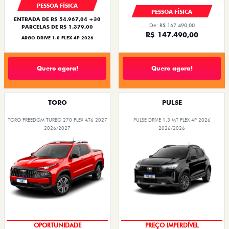
PESSOA FÍSICA
PESSOA FÍSICA
ENTRADA DE R$ 54.967,04 +30
De: R$ 167.490,00
PARCELAS DE R$ 1.379,00
R$ 147.490,00
ARGO DRIVE 1.0 FLEX 4P 2026
Quero agora!
Quero agora!
TORO
PULSE
TORO FREEDOM TURBO 270 FLEX AT6 2027
PULSE DRIVE 1.3 MT FLEX 4P 2026
2026/2027
2026/2026
OPORTUNIDADE
OPORTUNIDADE
PREÇO IMPERDÍVEL