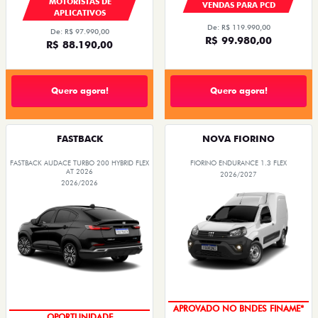
MOTORISTAS DE
VENDAS PARA PCD
APLICATIVOS
De: R$ 119.990,00
De: R$ 97.990,00
R$ 99.980,00
R$ 88.190,00
Quero agora!
Quero agora!
FASTBACK
NOVA FIORINO
FASTBACK AUDACE TURBO 200 HYBRID FLEX
FIORINO ENDURANCE 1.3 FLEX
AT 2026
2026/2027
2026/2026
APROVADO NO BNDES FINAME*
OPORTUNIDADE