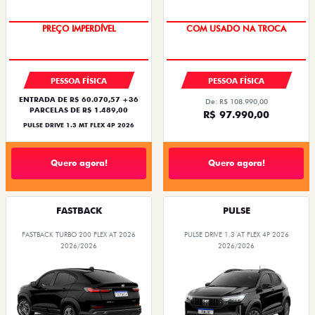
OPORTUNIDADE
SUPER DESCONTO
PREÇO IMPERDÍVEL
COM USADO NA TROCA
PESSOA FÍSICA
PESSOA FÍSICA
ENTRADA DE R$ 60.070,57 +36
De: R$ 108.990,00
PARCELAS DE R$ 1.489,00
R$ 97.990,00
PULSE DRIVE 1.3 MT FLEX 4P 2026
Quero agora!
Quero agora!
FASTBACK
PULSE
FASTBACK TURBO 200 FLEX AT 2026
PULSE DRIVE 1.3 AT FLEX 4P 2026
2026/2026
2026/2026