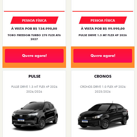
SUPERVALORIZAÇÃO DO USADO
PESSOA FÍSICA
PESSOA FÍSICA
À VISTA POR R$ 134.990,00
À VISTA POR R$ 99.990,00
TORO FREEDOM TURBO 270 FLEX AT6
PULSE DRIVE 1.3 MT FLEX 4P 2026
2027
Quero agora!
Quero agora!
PULSE
CRONOS
PULSE DRIVE 1.3 MT FLEX 4P 2026
CRONOS DRIVE 1.0 FLEX 4P 2026
2026/2026
2025/2026