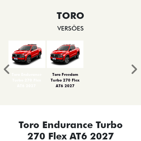
TORO
VERSÕES
Anterior
P
Toro Endurance
Toro Freedom
Turbo 270 Flex
Turbo 270 Flex
AT6 2027
AT6 2027
Toro Endurance Turbo
270 Flex AT6 2027