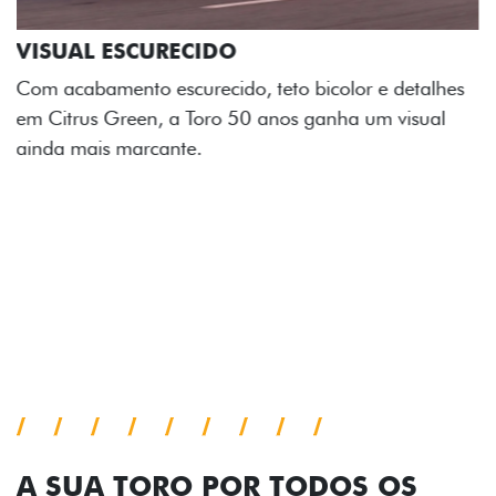
ADESIVOS ESTILIZADOS
Os adesivos aplicados no capô e nas laterais
reforçam a identidade única dessa edição para lá de
comemorativa.
Próximo
Previous
Next
Tecnologia de série
A SUA TORO POR TODOS OS
ÂNGULOS