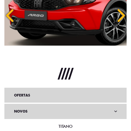
Anterior
Próx
OFERTAS
NOVOS
TITANO