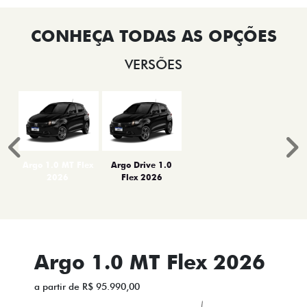
VERSÕES
Anterior
P
Argo 1.0 MT Flex
Argo Drive 1.0
2026
Flex 2026
Argo 1.0 MT Flex 2026
a partir de R$ 95.990,00